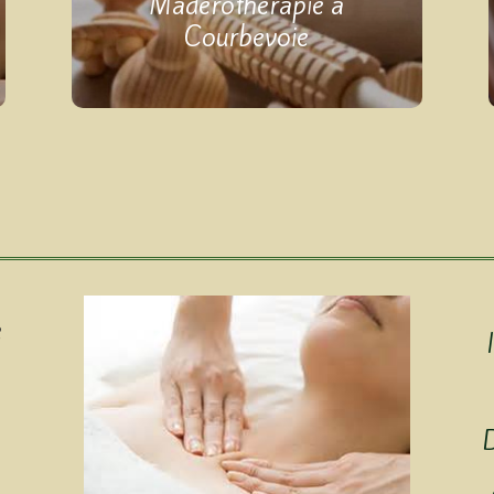
Madérothérapie à
Courbevoie
e
D