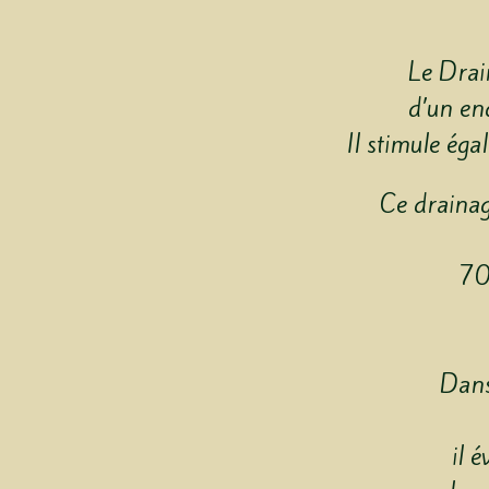
Le Drai
d’un en
Il stimule éga
Ce drainag
70
Dans
il é