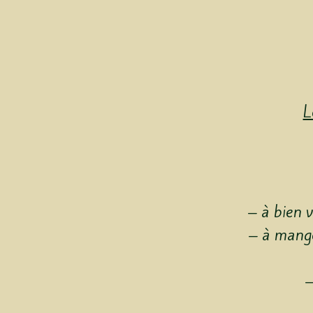
L
– à bien
v
– à mange
–