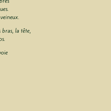
ibres
ues.
 veineux.
 bras, la tête,
os.
voie