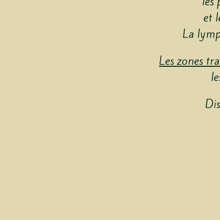
les 
et 
La lymph
Les zones tra
le
Dis