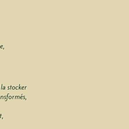
e,
 la stocker
ansformés,
t,