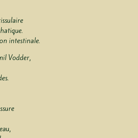
ssulaire
hatique.
on intestinale.
mil Vodder,
es.
ssure
’eau,