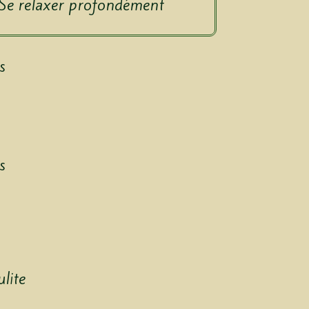
Se relaxer profondément
s
s
lite