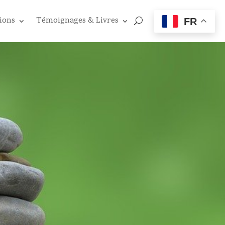
ions
Témoignages & Livres
FR