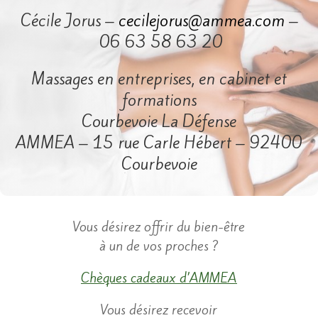
Cécile Jorus –
cecilejorus@ammea.com
–
06 63 58 63 20
Massages en entreprises, en cabinet et
formations
Courbevoie La Défense
AMMEA – 15 rue Carle Hébert – 92400
Courbevoie
​Vous désirez offrir du bien-être
à un de vos proches ?
Chèques cadeaux d’AMMEA
​Vous désirez recevoir