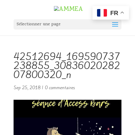
FR
Sélectionner une page
42512694_169590737
238855_30836020282
07800320_n
Sep 25, 2018
|
0 commentaires