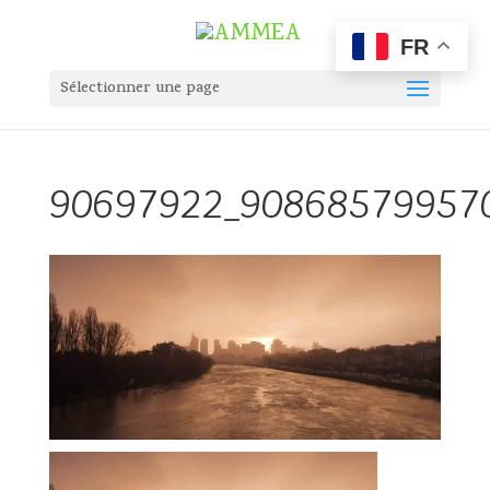
FR
Sélectionner une page
90697922_90868579957