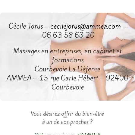
Cécile Jorus –
cecilejorus@ammea.com
–
06 63 58 63 20
Massages en entreprises, en cabinet et
formations
Courbevoie La Défense
AMMEA – 15 rue Carle Hébert – 92400
Courbevoie
​Vous désirez offrir du bien-être
à un de vos proches ?