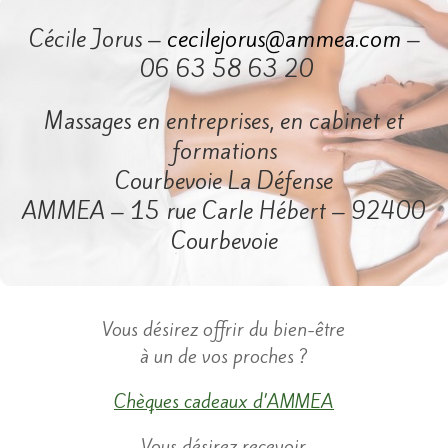
Cécile Jorus –
cecilejorus@ammea.com
–
06 63 58 63 20
Massages en entreprises, en cabinet et
formations
Courbevoie La Défense
AMMEA – 15 rue Carle Hébert – 92400
Courbevoie
​Vous désirez offrir du bien-être
à un de vos proches ?
Chèques cadeaux d’AMMEA
​Vous désirez recevoir