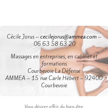
Cécile Jorus –
cecilejorus@ammea.com
–
06 63 58 63 20
Massages en entreprises, en cabinet et
formations
Courbevoie La Défense
AMMEA – 15 rue Carle Hébert – 92400
Courbevoie
​Vous désirez offrir du bien-être