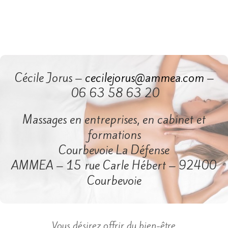
Cécile Jorus –
cecilejorus@ammea.com
–
06 63 58 63 20
Massages en entreprises, en cabinet et
formations
Courbevoie La Défense
AMMEA – 15 rue Carle Hébert – 92400
Courbevoie
​Vous désirez offrir du bien-être