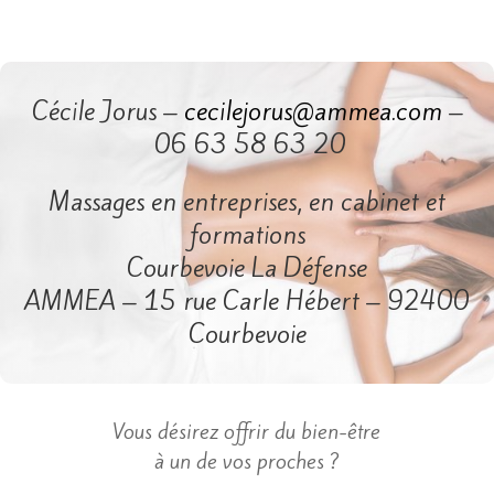
Cécile Jorus –
cecilejorus@ammea.com
–
06 63 58 63 20
Massages en entreprises, en cabinet et
formations
Courbevoie La Défense
AMMEA – 15 rue Carle Hébert – 92400
Courbevoie
​Vous désirez offrir du bien-être
à un de vos proches ?