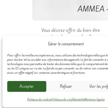
AMMEA – 
​Vous désirez offrir du bien-être
à un de vos proches ?
Gérer le consentement
Chèques cadeaux d’AMMEA
Pour offrir les meilleures expériences, nous utilisons des technologies telles que l
​Vous désirez recevoir
pour stocker et/ou accéder aux informations des appareils. Le fait de consentir à 
les conseils bien-être Ammea ?
technologies nous permettra de traiter des données telles que le comportement de
ou les ID uniques sur ce site. Le fait de ne pas consentir ou de retirer son consen
avoir un effet négatif sur certaines caractéristiques et fonctions.
S’inscrire à la Newsletter
Accepter
Refuser
Voir les pré
Politi
Politique de cookies
Politique de confidentialité
Mentions légales