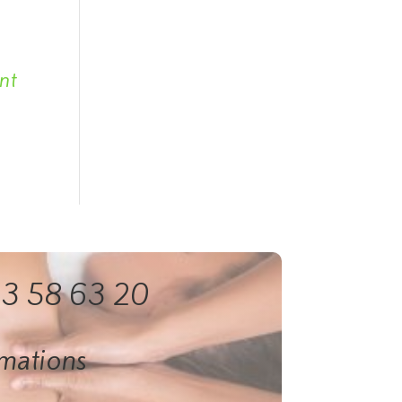
ont
3 58 63 20
rmations