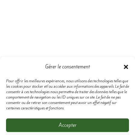
Gérer le consentement
Pour offrir les meilleures expériences, nous utilisons des technologies telles que
les cookies pour stocker et/ou accéder aux informations des appareils. Le fait de
consentir à ces technologies nous permettra de traiter des données telles que le
comportement de navigation ou les ID uniques sur ce site. Le fait de ne pas
Pour toujours plus d’informations
consentir ou de retirer son consentement peut avoir un effet négatif sur
et d’énergie,
certaines caractéristiques et fonctions.
Retrouvez les
conseils d’AMMEA
sur nos réseaux
Accepter