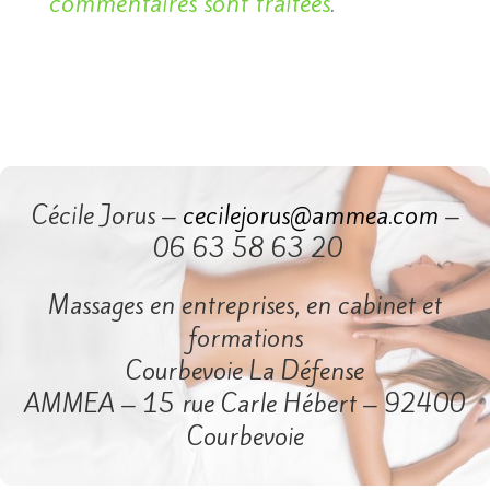
commentaires sont traitées
.
Cécile Jorus –
cecilejorus@ammea.com
–
06 63 58 63 20
Massages en entreprises, en cabinet et
formations
Courbevoie La Défense
AMMEA – 15 rue Carle Hébert – 92400
Courbevoie